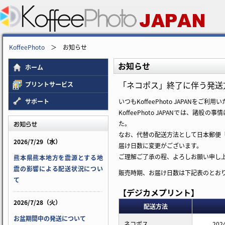
KoffeePhoto
＞ お知らせ
お知らせ
ホーム
「ネコポス」終了に伴う発送
プリントサービス
サポート
いつもKoffeePhoto JAPANをご
KoffeePhoto JAPANでは
た。
なお、代替の配送方法として日本郵便
2026/7/29（水）
届け日数に変更がございます。
ご理解ご了承の程、よろしお願い申し
熊本県熊本地方を震源とする地
震の影響による配送状況につい
販売時期、お届け日数は下記表のとお
て
【デジカメプリント】
2026/7/28（火）
配送方法
お盆期間中の発送について
ネコポス
20