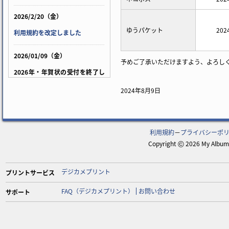
2026/2/20（金）
ゆうパケット
20
利用規約を改定しました
2026/01/09（金）
予めご了承いただけますよう、よろし
2026年・年賀状の受付を終了し
ました
2024年8月9日
2024/8/9（金）
「ネコポス」終了に伴う発送方
利用規約
－
プライバシーポ
法変更について
Copyright
2026 My Album 
©
2022/10/04（火）
デジカメプリント
プリントサービス
コンビニ決済手数料改定のお知
らせ
FAQ（デジカメプリント）
お問い合わせ
サポート
2020/12/18（金）
キャンバスプリントおよびファ