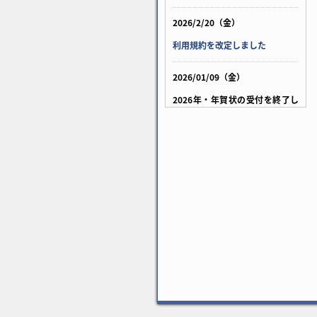
2026/2/20（金）
利用規約を改定しました
2026/01/09（金）
2026年・年賀状の受付を終了し
ました
2024/8/9（金）
「ネコポス」終了に伴う発送方
法変更について
2022/10/04（火）
コンビニ決済手数料改定のお知
らせ
2020/12/18（金）
キャンバスプリントおよびファ