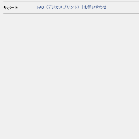
FAQ（デジカメプリント）
お問い合わせ
サポート
2022/10/04（火）
コンビニ決済手数料改定のお知
らせ
2020/12/18（金）
キャンバスプリントおよびファ
インプリントサービス終了のお
知らせ
2016/2/9（火）
フォトストレージサービス終了
のお知らせ