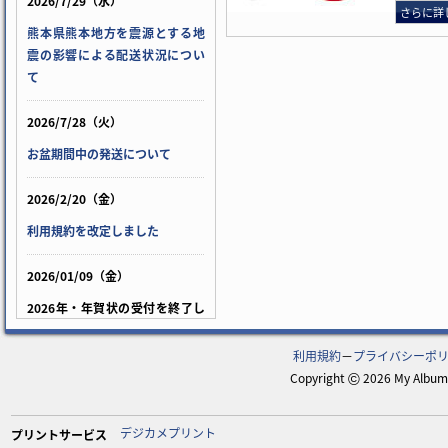
2026/7/29（水）
さらに詳
熊本県熊本地方を震源とする地
震の影響による配送状況につい
て
2026/7/28（火）
お盆期間中の発送について
2026/2/20（金）
利用規約を改定しました
2026/01/09（金）
2026年・年賀状の受付を終了し
ました
利用規約
－
プライバシーポ
2024/8/9（金）
Copyright
2026 My Album 
©
「ネコポス」終了に伴う発送方
法変更について
デジカメプリント
プリントサービス