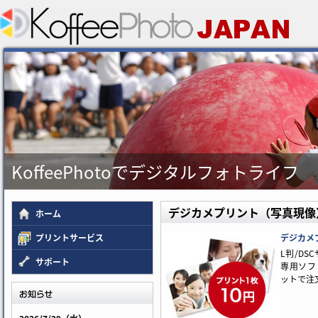
KoffeePhotoでデジタルフォトライフ
デジカメプリント（写真現像
ホーム
プリントサービス
デジカメ
L判/DS
サポート
専用ソフ
ットで注